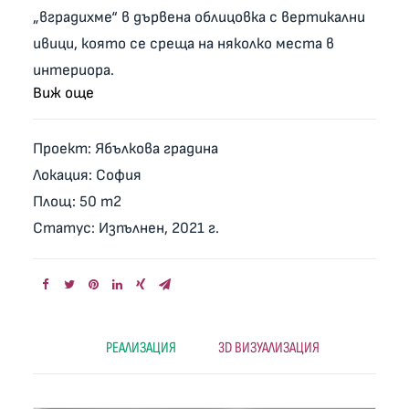
„вградихме“ в дървена облицовка с вертикални
ивици, която се среща на няколко места в
интериора.
Виж още
Поради ниската светла височина в
помещението, не можахме да развием окачени
Проект: Ябълкова градина
тавани с лед ленти, но заложихме на релсови
Локация: София
осветителни тела, които са така модерни
Площ: 50 m2
днес.
Статус: Изпълнен, 2021 г.
В крак с тенденциите е и комбинацията с
мрамор, който се появява на няколко
повърхности в помещенията. Не само като
подова настилка, но и като гръб на кухнята,
РЕАЛИЗАЦИЯ
3D ВИЗУАЛИЗАЦИЯ
холна маса, цялата баня.
Банята бе проектирана с опънат окачен таван
по цялата площ, за да внесем повече светлина