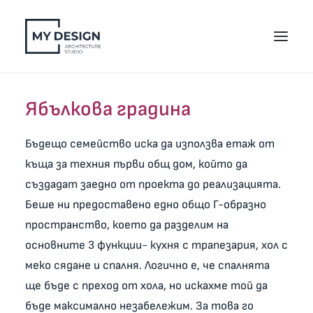
Ябълкова градина
НАЧАЛО
ПРОЕКТИ
Бъдещо семейство иска да използва етаж от
ПАКЕТИ
къща за техния първи общ дом, който да
УСЛУГИ
създадат заедно от проекта до реализацията.
Беше ни предоставено едно общо Г-образно
БЛОГ
пространство, което да разделим на
ЗА НАС
основните 3 функции- кухня с трапезария, хол с
КОНТАКТИ
меко сядане и спалня. Логично е, че спалнята
ще бъде с преход от хола, но искахме той да
ЗАПИТВАНЕ
бъде максимално незабележим. За това го