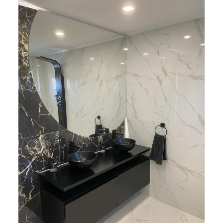
и да изпъкнат още повече аксесоарите в
матово черно.